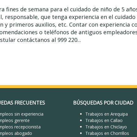
a fines de semana para el cuidado de niño de 5 años
l, responsable, que tenga experiencia en el cuidado
n y primeros auxilios, etc. Contar con experiencia 
comendaciones o teléfonos de antiguos empleadores.
stular contáctanos al 999 220...
EDAS FRECUENTES
BÚSQUEDAS POR CIUDAD
pleos sin experiencia
Trabajos en Arequipa
mpleos gerente
Trabajos en Callao
mpleos recepcionista
Trabajos en Chiclayo
mpleos abogado
Trabajos en Chorrillos