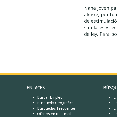
Nana joven par
alegre, puntua
de estimulació
similares y re
de ley. Para po
ENLACES
BÚSQU
Buscar Empleo
Em
Búsqueda Geográfica
E
Búsquedas Frecuentes
E
Ofertas en tu E-mail
E