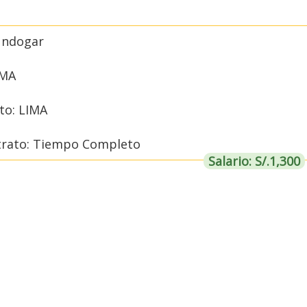
undogar
IMA
o: LIMA
trato: Tiempo Completo
Salario: S/.1,300