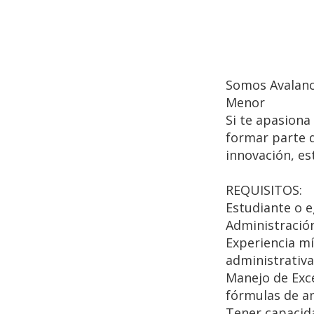
Somos Avalanc
Menor
Si te apasiona
formar parte 
innovación, es
REQUISITOS:
Estudiante o e
Administración
Experiencia m
administrativa
Manejo de Exce
fórmulas de aná
Tener capacida