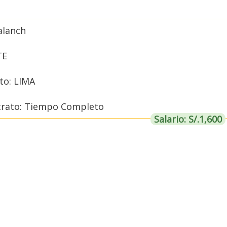
alanch
TE
o: LIMA
trato: Tiempo Completo
Salario: S/.1,600