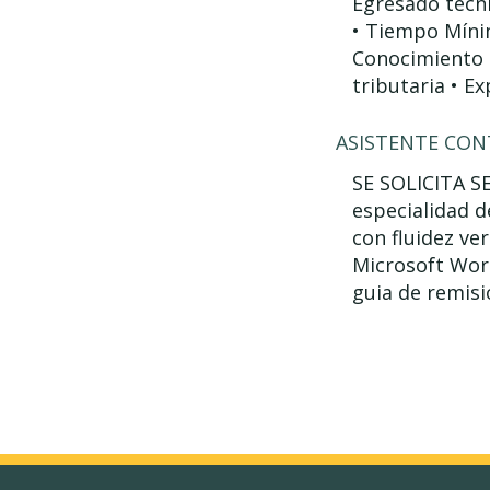
Egresado técni
• Tiempo Mínim
Conocimiento d
tributaria • Ex
ASISTENTE CON
SE SOLICITA S
especialidad d
con fluidez ve
Microsoft Word
guia de remisio